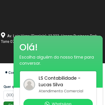
Av. Luis Viana (Paralela), 13.223, Hangar Business Park,
Torre 07, CEP 41500-300
Olá!
Escolha alguém do nosso time para
conversar.
Conheça mais sobre nós
LS Contabilidade -
Lucas Silva
Quer que nós ligamos para você? Deixe seu número abaixo.
Atendimento Comercial
WhatsApp